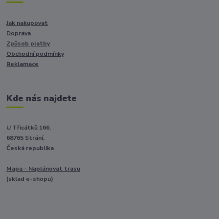
Jak nakupovat
Doprava
Způsob platby
Obchodní podmínky
Reklamace
Kde nás najdete
U Třicátků 166,
68765 Strání,
Česká republika
Mapa - Naplánovat trasu
(sklad e-shopu)