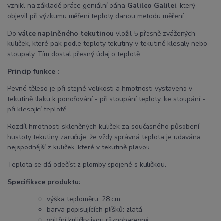
vznikl na základě práce geniální pána
Galileo Galilei
, který
objevil při výzkumu měření teploty danou metodu měření.
Do
válce naplněného tekutinou
vložil 5 přesně zvážených
kuliček, které pak podle teploty tekutiny v tekutině klesaly nebo
stoupaly. Tím dostal přesný údaj o teplotě.
Princip funkce :
Pevné těleso je při stejné velikosti a hmotnosti vystaveno v
tekutině tlaku k ponořování - při stoupání teploty, ke stoupání -
při klesající teplotě.
Rozdíl hmotnosti skleněných kuliček za současného působení
hustoty tekutiny zaručuje, že vždy správná teplota je udávána
nejspodnější z kuliček, které v tekutině plavou.
Teplota se dá odečíst z plomby spojené s kuličkou.
Specifikace produktu:
výška teploměru: 28 cm
barva popisujících plíšků: zlatá
vnitřní kuličky jsou různobarevné