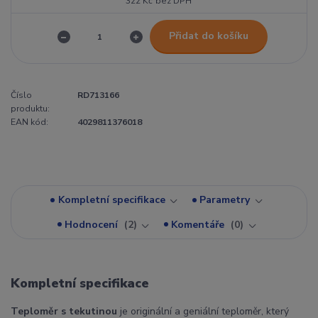
322 Kč
bez DPH
Přidat do košíku
Číslo
RD713166
produktu:
EAN kód:
4029811376018
Kompletní specifikace
Parametry
Hodnocení
2
Komentáře
0
Kompletní specifikace
Teploměr s tekutinou
je originální a geniální teploměr, který