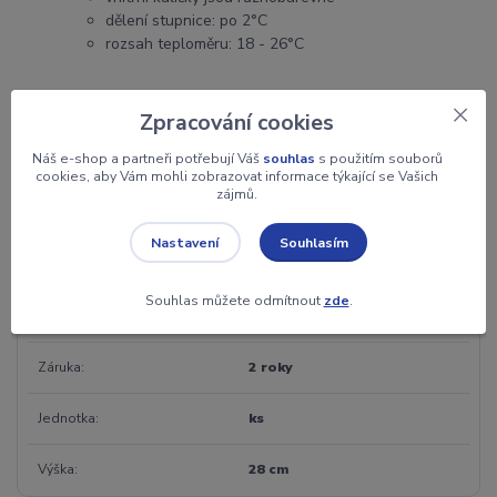
dělení stupnice: po 2°C
rozsah teploměru: 18 - 26°C
Zpracování cookies
Náš e-shop a partneři potřebují Váš
souhlas
s použitím souborů
cookies, aby Vám mohli zobrazovat informace týkající se Vašich
zájmů.
Parametry
Souhlasím
Nastavení
Výrobce
Out of the blue KG
Souhlas můžete odmítnout
zde
.
Materiál
sklo, kov
Záruka
2 roky
Jednotka
ks
Výška
28 cm