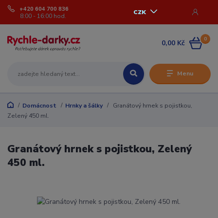
+420 604 700 836
CZK
8:00 - 16:00 hod.
0
0,00 Kč
Menu
Domácnost
Hrnky a šálky
Granátový hrnek s pojistkou,
Zelený 450 ml.
Granátový hrnek s pojistkou, Zelený
450 ml.