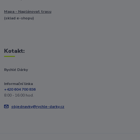
Mapa - Naplánovat trasu
(sklad e-shopu)
Kotakt:
Rychlé Dárky
Informační linka
+420 604 700 836
8:00 - 16:00 hod.
objednavky@rychle-darky.cz