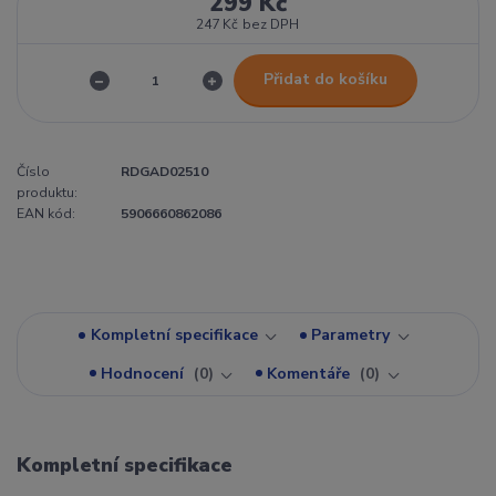
299 Kč
247 Kč
bez DPH
Přidat do košíku
Číslo
RDGAD02510
produktu:
EAN kód:
5906660862086
Kompletní specifikace
Parametry
Hodnocení
0
Komentáře
0
Kompletní specifikace