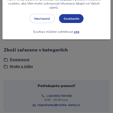
cookies, aby Vám mohli zobrazovat informace týkající se Vašich
zájmů.
Záruka
2 roky
Souhlasím
Nastavení
Jednotka
ks
Souhlas můžete odmítnout
zde
.
Objem
450 ml.
Zboží zařazeno v kategoriích
Domácnost
Hrnky a šálky
Potřebujete pomoci?
+420 604 700 836
8:00 - 16:00 hod.
objednavky@rychle-darky.cz