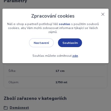
Parametry
Výrobce
Handlosfera
Zpracování cookies
Náš e-shop a partneři potřebují Váš
souhlas
s použitím souborů
Materiál
nerez ocel
cookies, aby Vám mohli zobrazovat informace týkající se Vašich
zájmů.
Jednotka
ks
Souhlasím
Nastavení
Výška
30 cm
Souhlas můžete odmítnout
zde
.
Hmotnost
500 g
Šířka
17 cm
Objem
1750 ml
Zboží zařazeno v kategoriích
Domácnost