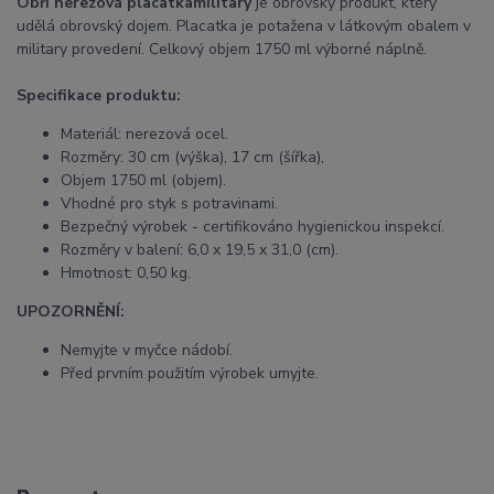
Obří nerezová placatka
military
je obrovský produkt, který
udělá obrovský dojem. Placatka je potažena v látkovým obalem v
military provedení. Celkový objem 1750 ml výborné náplně.
Specifikace produktu:
Materiál: nerezová ocel.
Rozměry: 30 cm (výška), 17 cm (šířka),
Objem 1750 ml (objem).
Vhodné pro styk s potravinami.
Bezpečný výrobek - certifikováno hygienickou inspekcí.
Rozměry v balení: 6,0 x 19,5 x 31,0 (cm).
Hmotnost: 0,50 kg.
UPOZORNĚNÍ:
Nemyjte v myčce nádobí.
Před prvním použitím výrobek umyjte.