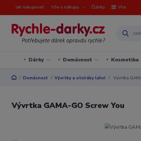
Jak nakupovat
Vše o nákupu
Články
Více
Dárky
Domácnost
Kosmetika
Domácnost
Vývrtky a otvíráky lahví
Vývrtka GAM
Vývrtka GAMA-GO Screw You