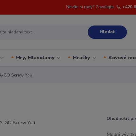
Nevíte si rady? Zavolejte.
+420 6
Hledat
Hry, Hlavolamy
Hračky
Kovové mo
A-GO Screw You
Ohodnotit pr
Modrá vývrtka