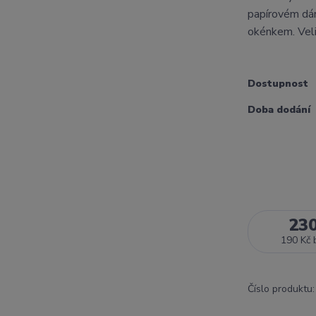
papírovém d
okénkem. Veli
Dostupnost
Doba dodání
23
190 Kč
Číslo produktu: