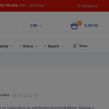
04 700 836
8:00 - 16:00 hod.
Přihlášení
0
0,00 Kč
CZK
Více
dely
Káva
Sport
odukt
 ve tvaru pěsti se zdviženým prostředníčkem. Baleno v