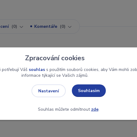
cení
0
Komentáře
0
Zpracování cookies
kem. Baleno v papírovém dárkovém obalu GAMA-GO s průhledným
i potřebují Váš
souhlas
s použitím souborů cookies, aby Vám mohli zo
informace týkající se Vašich zájmů.
Souhlasím
Nastavení
Souhlas můžete odmítnout
zde
.