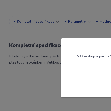
Kompletní specifikace
Parametry
Hodno
Kompletní specifikace
Modrá vývrtka ve tvaru pěsti se zdviženým prostředníč
Náš e-shop a partneř
plastovým okénkem. Velikost krabičky 20 x 10 x 4 cm.