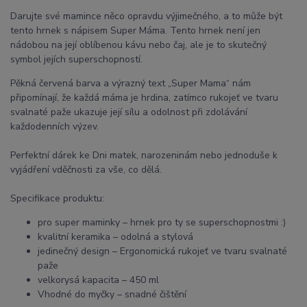
Darujte své mamince něco opravdu výjimečného, a to může být
tento hrnek s nápisem Super Máma. Tento hrnek není jen
nádobou na její oblíbenou kávu nebo čaj, ale je to skutečný
symbol jejích superschopností.
Pěkná červená barva a výrazný text „Super Mama“ nám
připomínají, že každá máma je hrdina, zatímco rukojeť ve tvaru
svalnaté paže ukazuje její sílu a odolnost při zdolávání
každodenních výzev.
Perfektní dárek ke Dni matek, narozeninám nebo jednoduše k
vyjádření vděčnosti za vše, co dělá.
Specifikace produktu:
pro super maminky – hrnek pro ty se superschopnostmi :)
kvalitní keramika – odolná a stylová
jedinečný design – Ergonomická rukojeť ve tvaru svalnaté
paže
velkorysá kapacita – 450 ml
Vhodné do myčky – snadné čištění