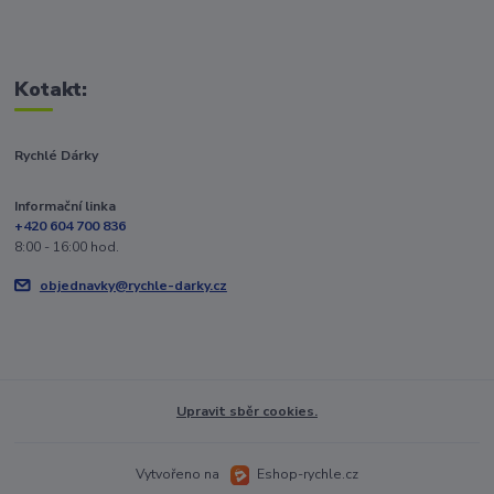
Kotakt:
Rychlé Dárky
Informační linka
+420 604 700 836
8:00 - 16:00 hod.
objednavky@rychle-darky.cz
Upravit sběr cookies.
Vytvořeno na
Eshop-rychle.cz