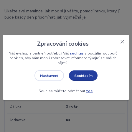
Ukažte své mamince, jak moc si jí vážíte, pomocí hrnku, který jí
bude každý den připomínat, jak výjimečná je!
Zpracování cookies
Parametry
Náš e-shop a partneři potřebují Váš
souhlas
s použitím souborů
cookies, aby Vám mohli zobrazovat informace týkající se Vašich
zájmů.
Výrobce
Gadget Master
Souhlasím
Nastavení
Materiál
keramika
Souhlas můžete odmítnout
zde
.
Barva
červená
Záruka
2 roky
Jednotka
ks