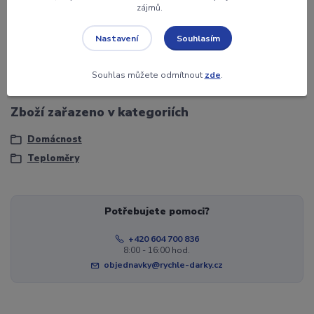
Rozměr
500 x 95 x 7 mm
zájmů.
Záruka
2 roky
Souhlasím
Nastavení
Jednotka
ks
Souhlas můžete odmítnout
zde
.
Zboží zařazeno v kategoriích
Domácnost
Teploměry
Potřebujete pomoci?
+420 604 700 836
8:00 - 16:00 hod.
objednavky@rychle-darky.cz