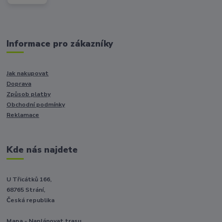
Informace pro zákazníky
Jak nakupovat
Doprava
Způsob platby
Obchodní podmínky
Reklamace
Kde nás najdete
U Třicátků 166,
68765 Strání,
Česká republika
Mapa - Naplánovat trasu