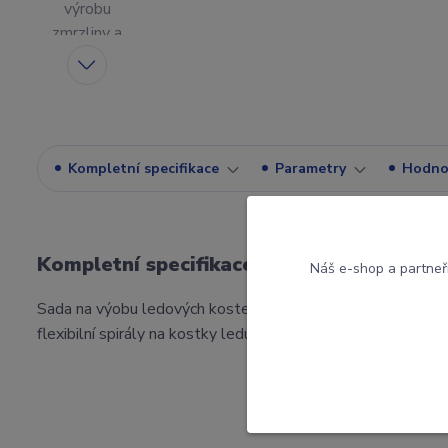
Kompletní specifikace
Parametry
Hodno
Kompletní specifikace
Náš e-shop a partneř
Sada na výobu ledových kostek nebo zmrzlin. Balení obsahu
flexibilní spirály na kostky ledu.