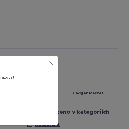
Parametry
brazovat
ebo 3
Výrobce
Gadget Master
Zboží zařazeno v kategoriích
Domácnost