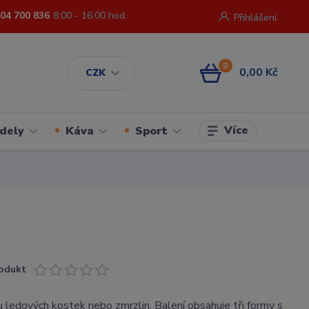
04 700 836
8:00 - 16:00 hod.
Přihlášení
0
0,00 Kč
CZK
Více
dely
Káva
Sport
odukt
 ledových kostek nebo zmrzlin. Balení obsahuje tři formy s