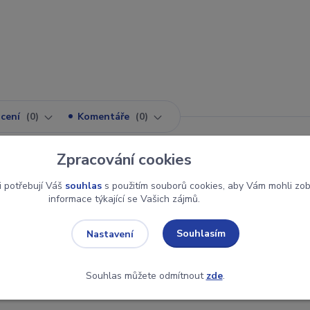
cení
0
Komentáře
0
Zpracování cookies
i potřebují Váš
souhlas
s použitím souborů cookies, aby Vám mohli zo
informace týkající se Vašich zájmů.
je tři formy s výměnnými náplněmi, a to 3 tyčinky na sorbety n
Souhlasím
Nastavení
Souhlas můžete odmítnout
zde
.