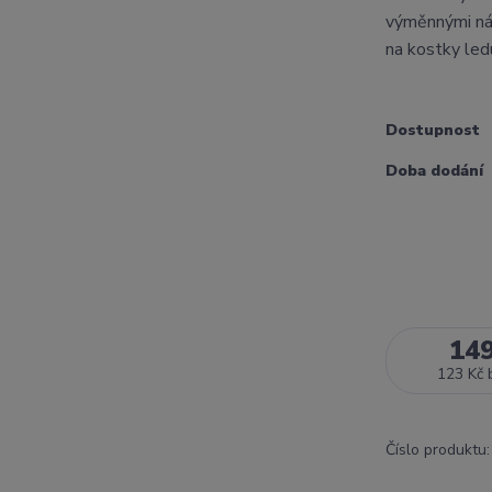
výměnnými nápl
na kostky led
Dostupnost
Doba dodání
14
123 Kč
Číslo produktu: