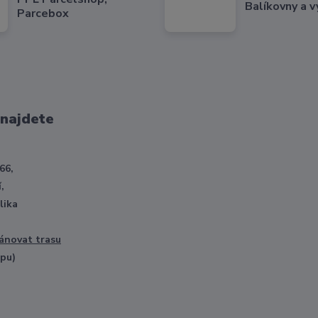
Balíkovny a v
Parcebox
 najdete
66,
,
lika
ánovat trasu
opu)