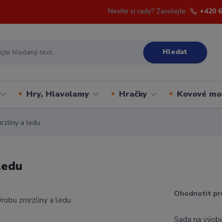
Nevíte si rady? Zavolejte.
+420 6
Hledat
Hry, Hlavolamy
Hračky
Kovové mo
rzliny a ledu
ledu
Ohodnotit pr
Sada na výobu