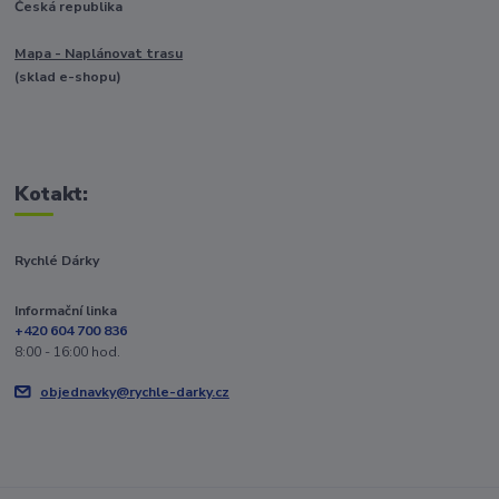
Česká republika
Mapa - Naplánovat trasu
(sklad e-shopu)
Kotakt:
Rychlé Dárky
Informační linka
+420 604 700 836
8:00 - 16:00 hod.
objednavky@rychle-darky.cz