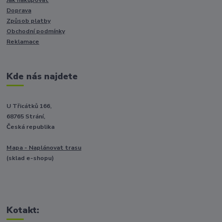
Jak nakupovat
Doprava
Způsob platby
Obchodní podmínky
Reklamace
Kde nás najdete
U Třicátků 166,
68765 Strání,
Česká republika
Mapa - Naplánovat trasu
(sklad e-shopu)
Kotakt: