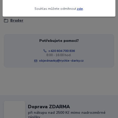
Zboží zařazeno v kategoriích
Souhlas můžete odmítnout
zde
.
Hračky
Bruder
Potřebujete pomoci?
+420 604 700 836
8:00 - 16:00 hod.
objednavky@rychle-darky.cz
Doprava ZDARMA
při nákupu nad 2500 Kč mimo nadrozměrné
zásilky