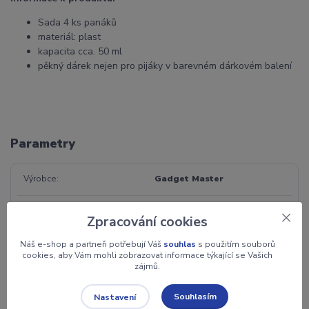
Sada 4 ks panáků
materiál: plast
kapacita cca. 50 ml
pěkný dárek nejen pro pijáky v barevném dárkovém balení
Parametry
Výrobce
Gadget Master
Materiál
plast
Zpracování cookies
Jednotka
sada
Náš e-shop a partneři potřebují Váš
souhlas
s použitím souborů
cookies, aby Vám mohli zobrazovat informace týkající se Vašich
zájmů.
Počet kusů
4
Souhlasím
Nastavení