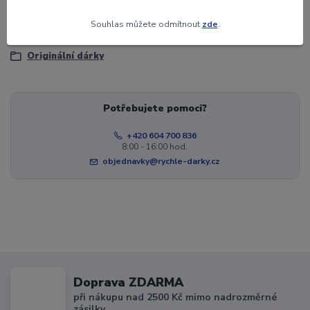
Zboží zařazeno v kategoriích
Souhlas můžete odmítnout
zde
.
Dárky
Originální dárky
Potřebujete pomoci?
+420 604 700 836
8:00 - 16:00 hod.
objednavky@rychle-darky.cz
Doprava ZDARMA
při nákupu nad 2500 Kč mimo nadrozměrné
zásilky