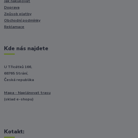
Jak nakupovat
Doprava
Způsob platby
Obchodní podmínky
Reklamace
Kde nás najdete
U Třicátků 166,
68765 Strání,
Česká republika
Mapa - Naplánovat trasu
(sklad e-shopu)
Kotakt: