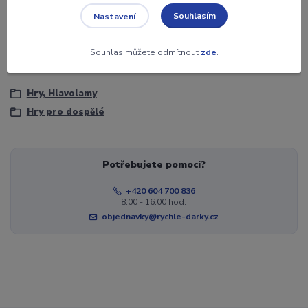
Souhlasím
Nastavení
Věk
18+
Souhlas můžete odmítnout
zde
.
Zboží zařazeno v kategoriích
Hry, Hlavolamy
Hry pro dospělé
Potřebujete pomoci?
+420 604 700 836
8:00 - 16:00 hod.
objednavky@rychle-darky.cz