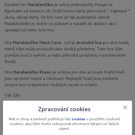
Systém her
Harašeníčko
je velice jednoduchý. Putuje se
figurkami od startu k cíli. Hráči berou karty. plní různé " zajimavé "
úkoly, dávají fanty. Ve hře neni až tak podstatné vyhrát.
Nejidůležitější je dobře se pobavit a naladit do dalších akcí
spadající již mimo tuto hru.
Hra
Harašeníčko Hard Core
, což je
erotická hra
pro dva hrače,
která Vám může posloužit jako skvělá předehra. Tato hra Vám
pomůže buď si vyřešit, a nebo přihodut problémy v partnerském
životě.
Hra
Harašeníčko Klasic
je určena pro dva až osum hráčů kteří
jsou správně rozjetí a odvázaní. Nejilepší hrači jsou smíšené
dvojice bez vzájemných hlubších vazeb a vztahů.
Věk 18+.
Zpracování cookies
Náš e-shop a partneři potřebují Váš
souhlas
s použitím souborů
cookies, aby Vám mohli zobrazovat informace týkající se Vašich
Parametry
zájmů.