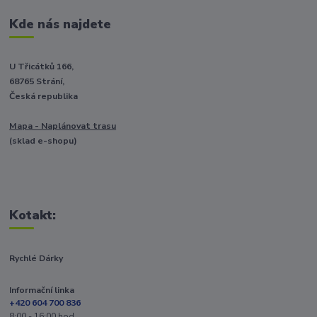
Kde nás najdete
U Třicátků 166,
68765 Strání,
Česká republika
Mapa - Naplánovat trasu
(sklad e-shopu)
Kotakt:
Rychlé Dárky
Informační linka
+420 604 700 836
8:00 - 16:00 hod.