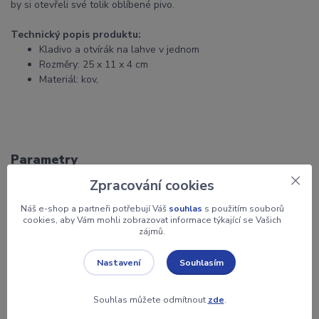
by si otevřeli své tolik oblíbené pivo.
Technický popis produktu:
Kladivo a otvírák na lahve v jednom
Rozměry: 25 x 11 x 4 cm
Materiál: kov,
Parametry
Zpracování cookies
Výrobce
Out of the blue KG
Náš e-shop a partneři potřebují Váš
souhlas
s použitím souborů
cookies, aby Vám mohli zobrazovat informace týkající se Vašich
zájmů.
Zboží zařazeno v kategoriích
Souhlasím
Nastavení
Dárky
Gadgets
Souhlas můžete odmítnout
zde
.