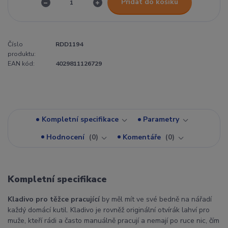
Přidat do košíku
Číslo
RDD1194
produktu:
EAN kód:
4029811126729
Kompletní specifikace
Parametry
Hodnocení
0
Komentáře
0
Kompletní specifikace
Kladivo pro těžce pracující
by měl mít ve své bedně na nářadí
každý domácí kutil. Kladivo je rovněž originální otvírák lahví pro
muže, kteří rádi a často manuálně pracují a nemají po ruce nic, čím