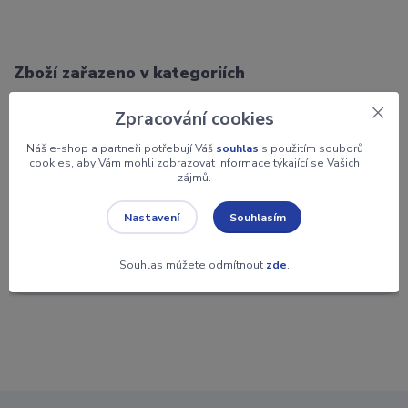
Zboží zařazeno v kategoriích
Dárky
Zpracování cookies
Žertovné předměty
Náš e-shop a partneři potřebují Váš
souhlas
s použitím souborů
cookies, aby Vám mohli zobrazovat informace týkající se Vašich
zájmů.
Potřebujete pomoci?
Souhlasím
Nastavení
+420 604 700 836
8:00 - 16:00 hod.
Souhlas můžete odmítnout
zde
.
objednavky@rychle-darky.cz