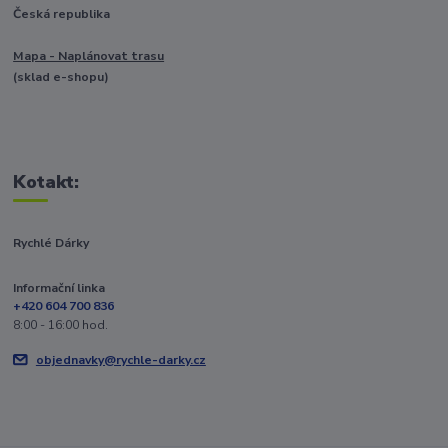
Česká republika
Mapa - Naplánovat trasu
(sklad e-shopu)
Kotakt:
Rychlé Dárky
Informační linka
+420 604 700 836
8:00 - 16:00 hod.
objednavky@rychle-darky.cz