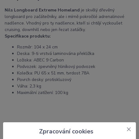
Nils Longboard Extreme Homeland
je skvělý dřevěný
longboard pro začátečníky, ale i mírně pokročilé adrenalinové
nadšence. Vhodný pro ty nadšence, kteří si chtějí vyzkoušet
cruising, downhill nebo jen řezat zatáčky.
Specifikace produktu:
Rozměr: 104 x 24 cm
Deska: 9-ti vrstvá laminována překližka
Ložiska: ABEC 9 Carbon
Podvozek: zpevněný hliníkový podvozek
Kolečka: PU 65 x 51 mm, tvrdost 78A
Povrch desky: protiskluzový
Váha: 2,3 kg
Maximální zatížení: 100 kg
Parametry
Zpracování cookies