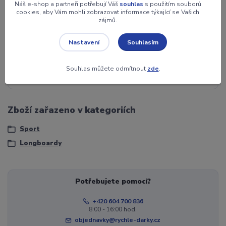
Náš e-shop a partneři potřebují Váš
souhlas
s použitím souborů
Rozměr
104 x 24 cm
cookies, aby Vám mohli zobrazovat informace týkající se Vašich
zájmů.
Záruka
2 roky
Souhlasím
Nastavení
Jednotka
ks
Souhlas můžete odmítnout
zde
.
Nosnost
100 kg
Zboží zařazeno v kategoriích
Sport
Longboardy
Potřebujete pomoci?
+420 604 700 836
8:00 - 16:00 hod.
objednavky@rychle-darky.cz