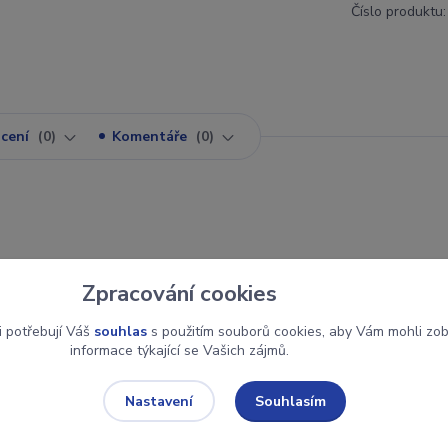
Číslo produktu:
cení
0
Komentáře
0
robeny z vysoce kvalitní chromové oceli. Výhodou tohoto proved
Zpracování cookies
í rychlosti v americkém standardu Annular Bearing Engineering Co
i potřebují Váš
souhlas
s použitím souborů cookies, aby Vám mohli zo
informace týkající se Vašich zájmů.
vitost 0,0025 mm.
Souhlasím
Nastavení