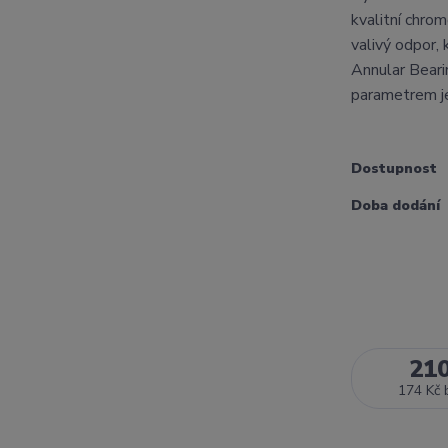
kvalitní chrom
valivý odpor,
Annular Bear
parametrem je
Dostupnost
Doba dodání
21
174 Kč