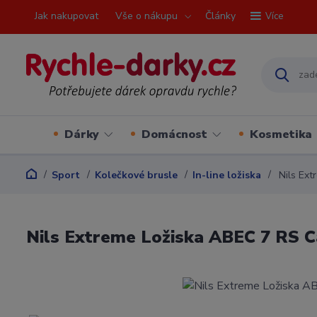
Jak nakupovat
Vše o nákupu
Články
Více
Dárky
Domácnost
Kosmetika
Sport
Kolečkové brusle
In-line ložiska
Nils Ext
Nils Extreme Ložiska ABEC 7 RS C