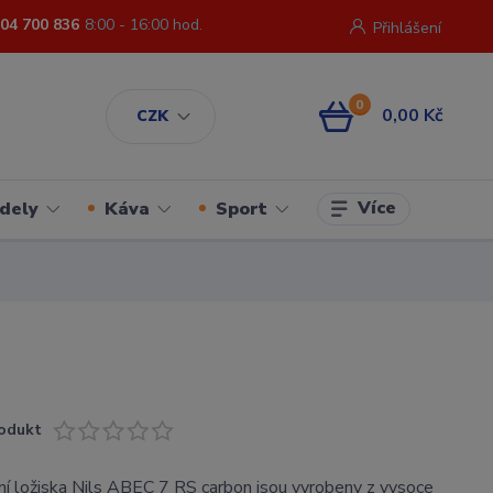
04 700 836
8:00 - 16:00 hod.
Přihlášení
0
0,00 Kč
CZK
Více
dely
Káva
Sport
odukt
ní ložiska Nils ABEC 7 RS carbon jsou vyrobeny z vysoce