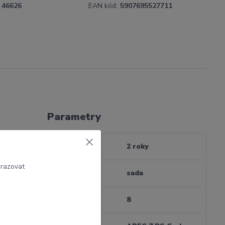
46626
EAN kód:
5907695527711
Parametry
ení
Záruka
2 roky
mmitee ve
brazovat
Jednotka
sada
Počet kusů
8