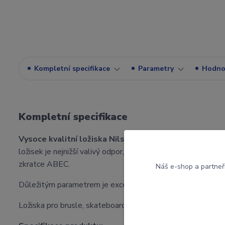
Kompletní specifikace
Parametry
Hodno
Kompletní specifikace
Vysoce kvalitní ložiska Nils ABEC 7 RS carbon
jsou vy
ložisek je nejnižší valivý odpor, který se promítá do vyšš
zkratce ABEC.
Náš e-shop a partneř
Důležitým parametrem je excentricita ložiska nebo kruho
Ložiska pro brusle, skateboardy a koloběžky.