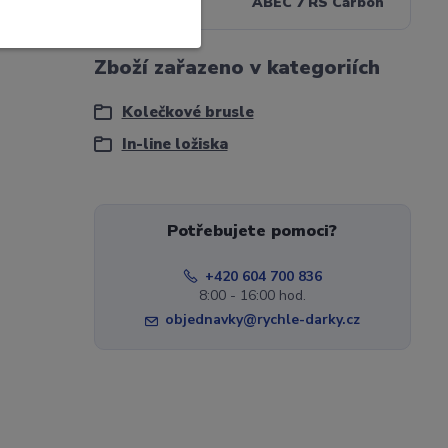
Ložiska
ABEC 7 RS Carbon
Zboží zařazeno v kategoriích
Kolečkové brusle
In-line ložiska
Potřebujete pomoci?
+420 604 700 836
8:00 - 16:00 hod.
objednavky@rychle-darky.cz