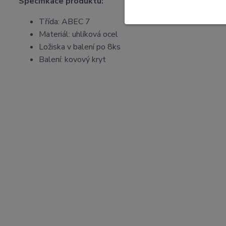
Specifikace produktu:
Třída: ABEC 7
Materiál: uhlíková ocel
Ložiska v balení po 8ks
Balení: kovový kryt