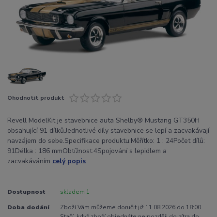
Ohodnotit produkt
Revell ModelKit je stavebnice auta Shelby® Mustang GT350H
obsahující 91 dílků.Jednotlivé díly stavebnice se lepí a zacvakávají
navzájem do sebe.Specifikace produktu:Měřítko: 1 : 24Počet dílů:
91Délka : 186 mmObtížnost:4Spojování s lepidlem a
zacvakáváním
celý popis
Dostupnost
skladem 1
Doba dodání
Zboží Vám můžeme doručit již 11.08.2026 do 18:00.
Stačí, když zboží objednáte nejpozději do zítra do