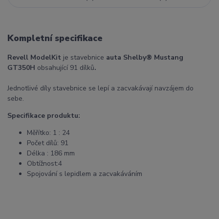
Kompletní specifikace
Revell ModelKit
je stavebnice
auta Shelby® Mustang
GT350H
obsahující 91 dílků
.
Jednotlivé díly stavebnice se lepí a zacvakávají navzájem do
sebe.
Specifikace produktu:
Měřítko: 1 : 24
Počet dílů: 91
Délka : 186 mm
Obtížnost:4
Spojování s lepidlem a zacvakáváním