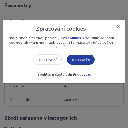
Parametry
Materiál
plast
Zpracování cookies
Záruka
2 roky
Náš e-shop a partneři potřebují Váš
souhlas
s použitím souborů
cookies, aby Vám mohli zobrazovat informace týkající se Vašich
Jednotka
ks
zájmů.
Souhlasím
Nastavení
Věk
12+
Počet dílků
91
Souhlas můžete odmítnout
zde
.
Obtížnost
4
Délka modelu
18,6 cm
Zboží zařazeno v kategoriích