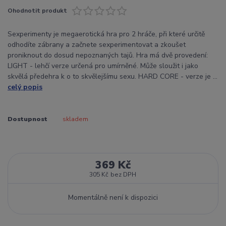
Ohodnotit produkt
Sexperimenty je megaerotická hra pro 2 hráče, při které určitě
odhodíte zábrany a začnete sexperimentovat a zkoušet
proniknout do dosud nepoznaných tajů. Hra má dvě provedení:
LIGHT - lehčí verze určená pro umírněné. Může sloužit i jako
skvělá předehra k o to skvělejšímu sexu. HARD CORE - verze je ...
celý popis
Dostupnost
skladem
369 Kč
305 Kč
bez DPH
Momentálně není k dispozici