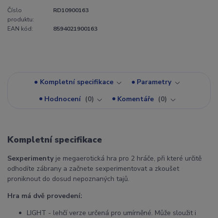
Číslo
RD10900163
produktu:
EAN kód:
8594021900163
Kompletní specifikace
Parametry
Hodnocení
0
Komentáře
0
Kompletní specifikace
Sexperimenty
je megaerotická hra pro 2 hráče, při které určitě
odhodíte zábrany a začnete sexperimentovat a zkoušet
proniknout do dosud nepoznaných tajů.
Hra má dvě provedení:
LIGHT - lehčí verze určená pro umírněné. Může sloužit i