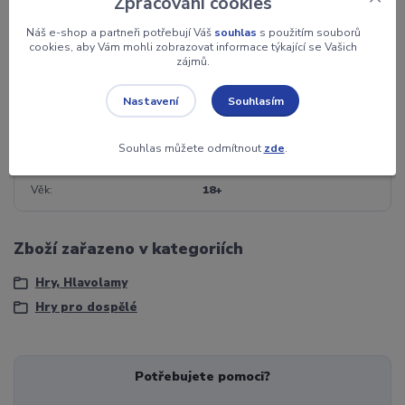
Zpracování cookies
Obsahuje erotický materiál včetně zobrazení nahých
Náš e-shop a partneři potřebují Váš
souhlas
s použitím souborů
partnerských dvojic při sexu a sexuálních praktikách!
cookies, aby Vám mohli zobrazovat informace týkající se Vašich
zájmů.
Souhlasím
Nastavení
Parametry
Souhlas můžete odmítnout
zde
.
Věk
18+
Zboží zařazeno v kategoriích
Hry, Hlavolamy
Hry pro dospělé
Potřebujete pomoci?