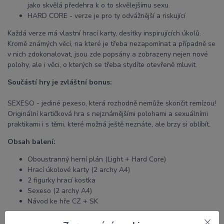
jako skvělá předehra k o to skvělejšímu sexu.
HARD CORE - verze je pro ty odvážnější a riskující
Každá verze má vlastní hrací karty, desítky inspirujících úkolů.
Kromě známých věcí, na které je třeba nezapomínat a případně se
v nich zdokonalovat, jsou zde popsány a zobrazeny nejen nové
polohy, ale i věci, o kterých se třeba stydíte otevřeně mluvit.
Součástí hry je zvláštní bonus:
SEXESO - jediné pexeso, která rozhodně nemůže skončit remízou!
Originální kartičková hra s nejznámějšími polohami a sexuálními
praktikami i s těmi, které možná ještě neznáte, ale brzy si oblíbít.
Obsah balení:
Oboustranný herní plán (Light + Hard Core)
Hrací úkolové karty (2 archy A4)
2 figurky hrací kostka
Sexeso (2 archy A4)
Návod ke hře CZ + SK
NENÍ URČENO PRO DĚTI !