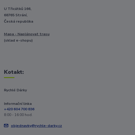
U Třicátků 166,
68765 Strání,
Česká republika
Mapa - Naplánovat trasu
(sklad e-shopu)
Kotakt:
Rychlé Dárky
Informační linka
+420 604 700 836
8:00 - 16:00 hod.
objednavky@rychle-darky.cz