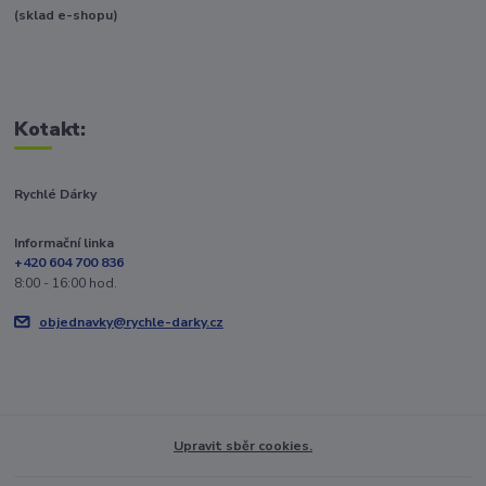
(sklad e-shopu)
Kotakt:
Rychlé Dárky
Informační linka
+420 604 700 836
8:00 - 16:00 hod.
objednavky@rychle-darky.cz
Upravit sběr cookies.