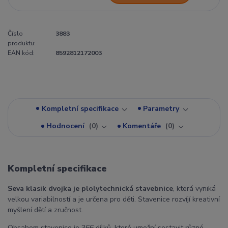
Číslo
3883
produktu:
EAN kód:
8592812172003
Kompletní specifikace
Parametry
Hodnocení
0
Komentáře
0
Kompletní specifikace
Seva klasik dvojka je plolytechnická stavebnice
, která vyniká
velkou variabilností a je určena pro děti. Stavenice rozvíjí kreativní
myšlení dětí a zručnost.
Obsahem stavenice je 366 dílků, které umožní sestavit různé