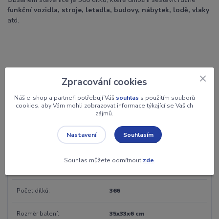
funkční vozidla, stroje, letadla, budovy, nábytek, lodě, vlaky
atd.
Parametry
Zpracování cookies
Náš e-shop a partneři potřebují Váš
souhlas
s použitím souborů
Materiál
plast
cookies, aby Vám mohli zobrazovat informace týkající se Vašich
zájmů.
Záruka
2 roky
Souhlasím
Nastavení
Jednotka
ks
Souhlas můžete odmítnout
zde
.
Věk
4+
Počet dílků
366
Rozměr balení
35x33x6 cm