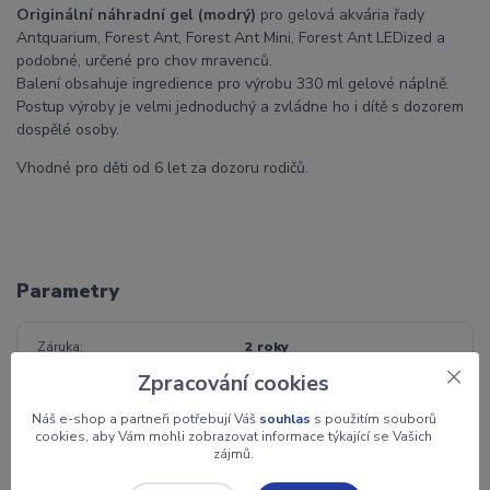
Originální náhradní gel (modrý)
pro gelová akvária řady
Antquarium, Forest Ant, Forest Ant Mini, Forest Ant LEDized a
podobné, určené pro chov mravenců.
Balení obsahuje ingredience pro výrobu 330 ml gelové náplně.
Postup výroby je velmi jednoduchý a zvládne ho i dítě s dozorem
dospělé osoby.
Vhodné pro děti od 6 let za dozoru rodičů.
Parametry
Záruka
2 roky
Zpracování cookies
Jednotka
ks
Náš e-shop a partneři potřebují Váš
souhlas
s použitím souborů
cookies, aby Vám mohli zobrazovat informace týkající se Vašich
Věk
14+
zájmů.