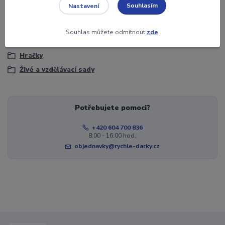
Objem
pro 330 ml.
Souhlasím
Nastavení
Souhlas můžete odmítnout
zde
.
Zboží zařazeno v kategoriích
Hračky
Živé a vzdělávací sady
Potřebujete pomoci?
+420 604 700 836
8:00 - 16:00 hod.
objednavky@rychle-darky.cz