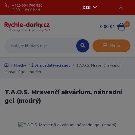
+420 604 700 836
CZK
8:00 - 16:00 hod.
0
0,00 Kč
Menu
Hračky
Živé a vzdělávací sady
T.A.O.S. Mravenčí akvárium,
náhradní gel (modrý)
T.A.O.S. Mravenčí akvárium, náhradní
gel (modrý)