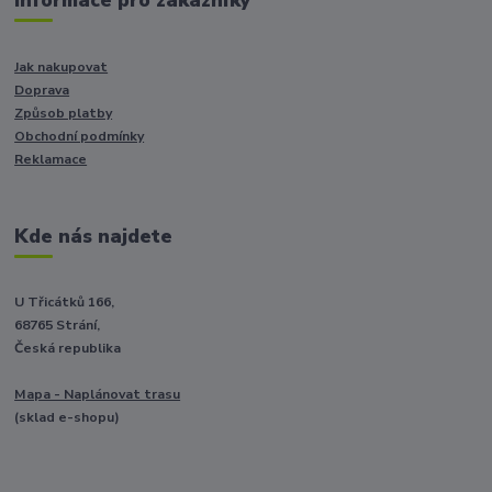
Informace pro zákazníky
Jak nakupovat
Doprava
Způsob platby
Obchodní podmínky
Reklamace
Kde nás najdete
U Třicátků 166,
68765 Strání,
Česká republika
Mapa - Naplánovat trasu
(sklad e-shopu)