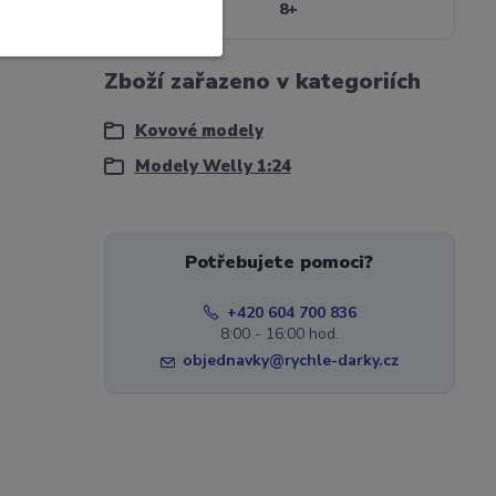
Věk
8+
Zboží zařazeno v kategoriích
Kovové modely
Modely Welly 1:24
Potřebujete pomoci?
+420 604 700 836
8:00 - 16:00 hod.
objednavky@rychle-darky.cz