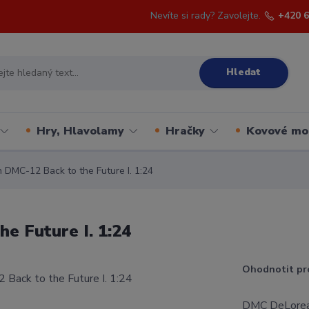
Nevíte si rady? Zavolejte.
+420 6
Hledat
Hry, Hlavolamy
Hračky
Kovové mo
DMC-12 Back to the Future I. 1:24
e Future I. 1:24
Ohodnotit pr
DMC DeLorean