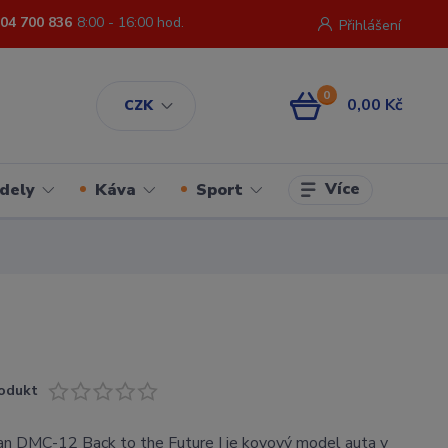
04 700 836
8:00 - 16:00 hod.
Přihlášení
0
0,00 Kč
CZK
Více
dely
Káva
Sport
odukt
 DMC-12 Back to the Future I je kovový model auta v