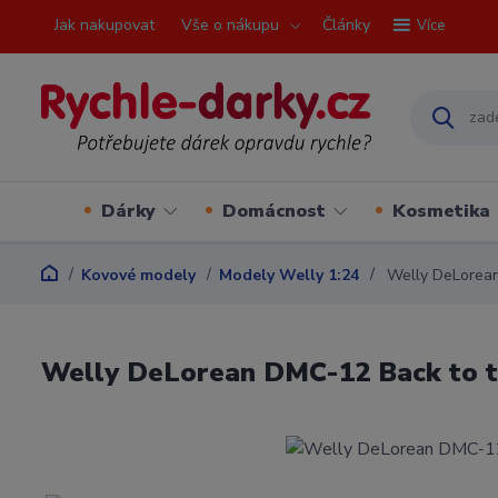
Jak nakupovat
Vše o nákupu
Články
Více
Dárky
Domácnost
Kosmetika
Kovové modely
Modely Welly 1:24
Welly DeLorean 
Welly DeLorean DMC-12 Back to th