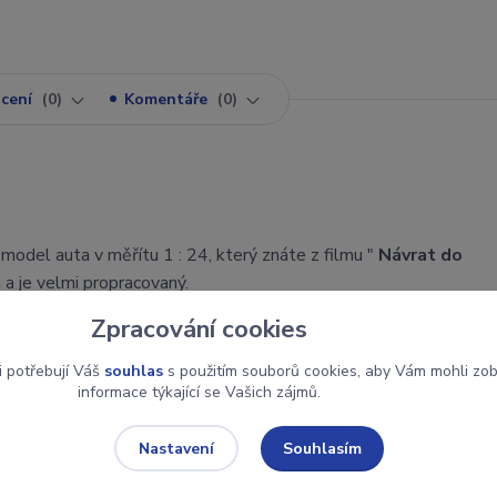
cení
0
Komentáře
0
 model auta v měřítu 1 : 24, který znáte z filmu "
Návrat do
 a je velmi propracovaný.
Zpracování cookies
učený věk 8 let.
i potřebují Váš
souhlas
s použitím souborů cookies, aby Vám mohli zo
informace týkající se Vašich zájmů.
Souhlasím
Nastavení