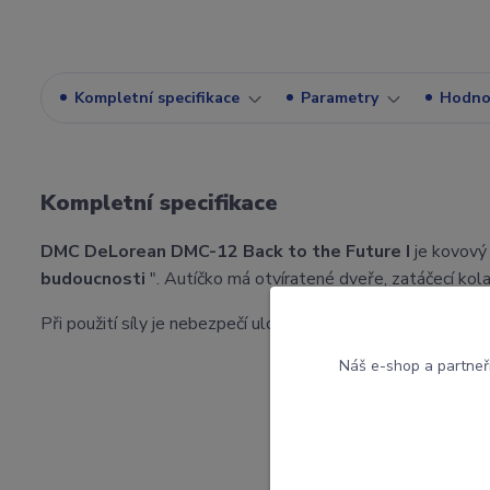
Kompletní specifikace
Parametry
Hodno
Kompletní specifikace
DMC DeLorean DMC-12
Back to the Future I
je kovový
budoucnosti
". Autíčko má otvíratené dveře, zatáčecí kola
P
ři použití síly je nebezpečí ulomení jednotlivých dílů.
Dopor
Náš e-shop a partneř