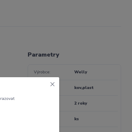
Parametry
Výrobce
Welly
Materiál
kov,plast
brazovat
Záruka
2 roky
Jednotka
ks