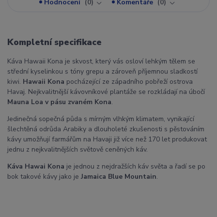
Hodnocení
0
Komentáře
0
Kompletní specifikace
Káva Hawaii Kona je skvost, který vás osloví lehkým tělem se
střední kyselinkou s tóny grepu a zároveň příjemnou sladkostí
kiwi.
Hawaii Kona
pocházející ze západního pobřeží ostrova
Havaj. Nejkvalitnější kávovníkové plantáže se rozkládají na úbočí
Mauna Loa v pásu zvaném Kona
.
Jedinečná sopečná půda s mírným vlhkým klimatem, vynikající
šlechtěná odrůda Arabiky a dlouholeté zkušenosti s pěstováním
kávy umožňují farmářům na Havaji již více než 170 let produkovat
jednu z nejkvalitnějších světově ceněných káv.
Káva Hawai Kona
je jednou z nejdražších káv světa a řadí se po
bok takové kávy jako je
Jamaica Blue Mountain
.