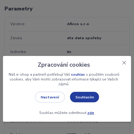
Parametry
Výrobce
Aficco s.r.o
Záruka
dle data spořeby
Jednotka
ks
Zpracování cookies
Váha
200 g
Náš e-shop a partneři potřebují Váš
souhlas
s použitím souborů
cookies, aby Vám mohli zobrazovat informace týkající se Vašich
Chuť
oříšková
zájmů.
Kofein
ANO
Souhlasím
Nastavení
Stupeň pražení
střední (medium)
Souhlas můžete odmítnout
zde
.
Způsob zpracování
Suchá (natural)