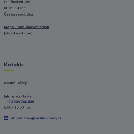
U Třicátků 166,
68765 Strání,
Česká republika
Mapa - Naplánovat trasu
(sklad e-shopu)
Kotakt:
Rychlé Dárky
Informační linka
+420 604 700 836
8:00 - 16:00 hod.
objednavky@rychle-darky.cz