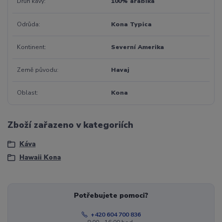
Druh kávy
100% arabika
Odrůda
Kona Typica
Kontinent
Severní Amerika
Země původu
Havaj
Oblast
Kona
Zboží zařazeno v kategoriích
Káva
Hawaii Kona
Potřebujete pomoci?
+420 604 700 836