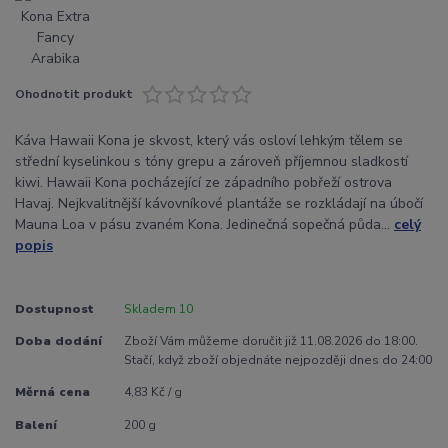
Ohodnotit produkt
Káva Hawaii Kona je skvost, který vás osloví lehkým tělem se
střední kyselinkou s tóny grepu a zároveň příjemnou sladkostí
kiwi. Hawaii Kona pocházející ze západního pobřeží ostrova
Havaj. Nejkvalitnější kávovníkové plantáže se rozkládají na úbočí
Mauna Loa v pásu zvaném Kona. Jedinečná sopečná půda...
celý
popis
Dostupnost
Skladem 10
Doba dodání
Zboží Vám můžeme doručit již 11.08.2026 do 18:00.
Stačí, když zboží objednáte nejpozději dnes do 24:00
Měrná cena
4,83 Kč / g
Balení
200 g