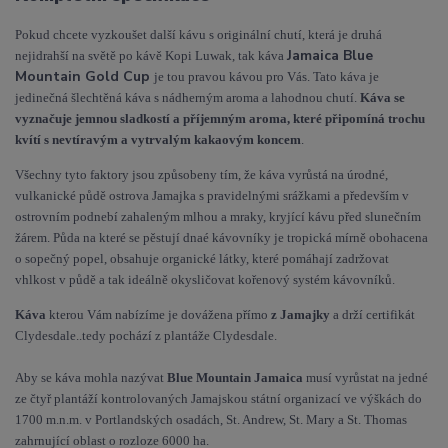
Pokud chcete vyzkoušet další kávu s originální chutí, která je druhá
Jamaica Blue
nejidrahší na světě p
o kávě Kopi Luwak, tak káva
Mountain Gold Cup
je tou pravou kávou pro Vás. Tato káva je
jedinečná šlechtěná káva s nádherným aroma a lahodnou chutí.
Káva se
vyznačuje jemnou sladkostí a příjemným aroma, které připomíná trochu
kvítí s nevtíravým a vytrvalým kakaovým koncem
.
Všechny tyto faktory jsou způsobeny tím, že káva vyrůstá na úrodné,
vulkanické půdě ostrova Jamajka s pravidelnými srážkami a především v
ostrovním podnebí zahaleným mlhou a mraky, kryjící kávu před slunečním
žárem.
Půda na které se pěstují dnaé kávovníky je tropická mírně obohacena
o sopečný popel, obsahuje organické látky, které pomáhají zadržovat
vhlkost v půdě a tak ideálně okysličovat kořenový systém kávovníků.
Káva
kterou Vám nabízíme je dovážena přímo
z Jamajky
a drží certifikát
Clydesdale..tedy pochází z plantáže Clydesdale.
Aby se káva mohla nazývat
Blue Mountain Jamaica
musí vyrůstat na jedné
ze čtyř plantáží kontrolovaných Jamajskou státní organizací ve výškách do
1700 m.n.m. v Portlandských osadách, St. Andrew, St. Mary a St. Thomas
zahrnující oblast o rozloze 6000 ha.