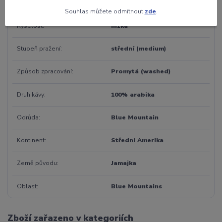
Kofein
ANO
Souhlas můžete odmítnout
zde
.
Kyselost
nízká
Stupeň pražení
střední (medium)
Způsob zpracování
Promytá (washed)
Druh kávy
100% arabika
Odrůda
Blue Mountain
Kontinent
Střední Amerika
Země původu
Jamajka
Oblast
Blue Mountains
Zboží zařazeno v kategoriích