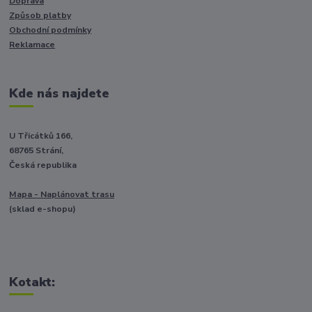
Doprava
Způsob platby
Obchodní podmínky
Reklamace
Kde nás najdete
U Třicátků 166,
68765 Strání,
Česká republika
Mapa - Naplánovat trasu
(sklad e-shopu)
Kotakt: