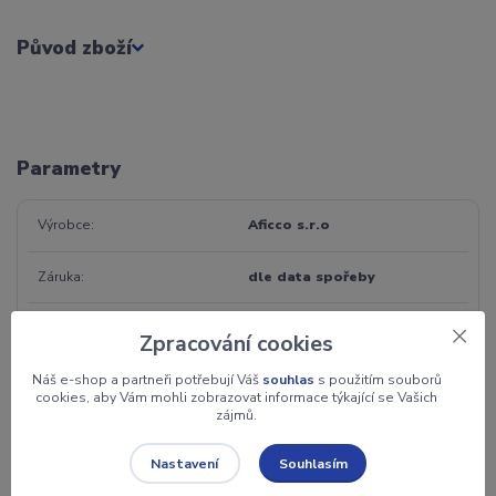
Původ zboží
Parametry
Výrobce
Aficco s.r.o
Záruka
dle data spořeby
Jednotka
ks
Zpracování cookies
Váha
1000 g
Náš e-shop a partneři potřebují Váš
souhlas
s použitím souborů
cookies, aby Vám mohli zobrazovat informace týkající se Vašich
zájmů.
Chuť
Čokoládová a kakaová, Kořeněná a
alkoholová, Ovocná a svěží
Souhlasím
Nastavení