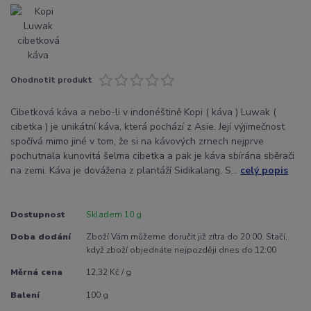
Ohodnotit produkt
Cibetková káva a nebo-li v indonéštině Kopi ( káva ) Luwak (
cibetka ) je unikátní káva, která pochází z Asie. Její výjimečnost
spočívá mimo jiné v tom, že si na kávových zrnech nejprve
pochutnala kunovitá šelma cibetka a pak je káva sbírána sběrači
na zemi. Káva je dovážena z plantáží Sidikalang, S...
celý popis
Dostupnost
Skladem 10 g
Doba dodání
Zboží Vám můžeme doručit již zítra do 20:00. Stačí,
když zboží objednáte nejpozději dnes do 12:00
Měrná cena
12,32 Kč / g
Balení
100 g