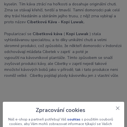
kyselin. Tím káva ztrácí na hořkosti a dosahuje originální chuti.
Zrna se stávají křehčí, tvrdší a tmavší. Tamní domorodci pak celé
dny tráví hledáním a sbíráním jejího trusu, z nějž zrna vybírají a
proto název
Cibetková Káva - Kopi Luwak.
Popularizací se
Cibetková káva
(
Kopi Luwak
) stala
vyhledávanou specialitou, a to díky unikátní chuti a velmi
skromné produkci, což způsobilo, že někteří domorodci v Indonézii
odchovávají mláďata Cibetek v zajetí a poté je
vypouští na kávovníkové plantáže. Tímto způsobem se snaží
zvyšovat produkci kávy, ale Cibetky v zajetí nejedí takové
množství kávových bobů jako v přírodě, tak i tato produkce neni
rovněž velké. Cibetky pojídají plody kávovníku jen z vlastní vůle.
Zpracování cookies
Parametry
Náš e-shop a partneři potřebují Váš
souhlas
s použitím souborů
cookies, aby Vám mohli zobrazovat informace týkající se Vašich