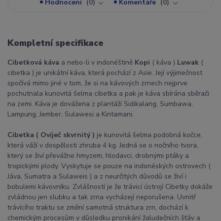
Hodnocení
0
Komentáře
0
Kompletní specifikace
Cibetková káva
a nebo-li v indonéštině
Kopi
( káva )
Luwak
(
cibetka ) je unikátní káva, která pochází z Asie. Její výjimečnost
spočívá mimo jiné v tom, že si na kávových zrnech nejprve
pochutnala kunovitá šelma cibetka a pak je káva sbírána sběrači
na zemi. Káva je dovážena z plantáží Sidikalang, Sumbawa,
Lampung, Jember, Sulawesi a Kintamani.
Cibetka ( Ovíječ skvrnitý )
je kunovitá šelma podobná kočce,
která váží v dospělosti zhruba 4 kg. Jedná se o nočního tvora,
který se živí převážne hmyzem, hlodavci, drobnými ptáky a
tropickými plody. Vyskytuje se pouze na indonéských ostrovech (
Jáva, Sumatra a Sulaweis ) a z neurčitých důvodů se živí i
bobulemi kávovníku. Zvlášností je že trávicí ústrojí Cibetky dokáže
zvládnou jen slubku a tak zrna vycházejí neporušena. Uvnitř
trávícího traktu se změní samotná struktura zrn, dochází k
chemickým procesům v důsledku pronikání žaludečních šťáv a