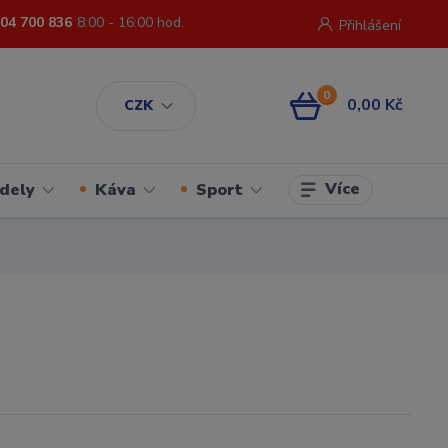
04 700 836
8:00 - 16:00 hod.
Přihlášení
0
0,00 Kč
CZK
Více
dely
Káva
Sport