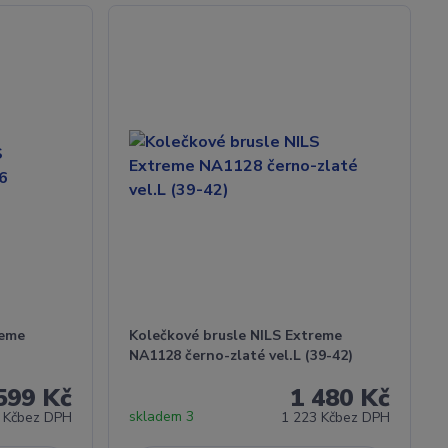
reme
Kolečkové brusle NILS Extreme
NA1128 černo-zlaté vel.L (39-42)
599 Kč
1 480 Kč
skladem 3
 Kč
bez DPH
1 223 Kč
bez DPH