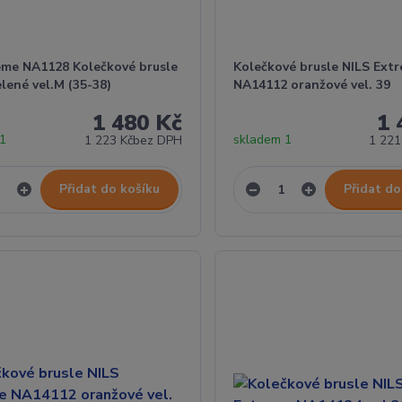
reme NA1128 Kolečkové brusle
Kolečkové brusle NILS Ext
lené vel.M (35-38)
NA14112 oranžové vel. 39
1 480 Kč
1 
 1
skladem 1
1 223 Kč
bez DPH
1 221
Přidat do košíku
Přidat do