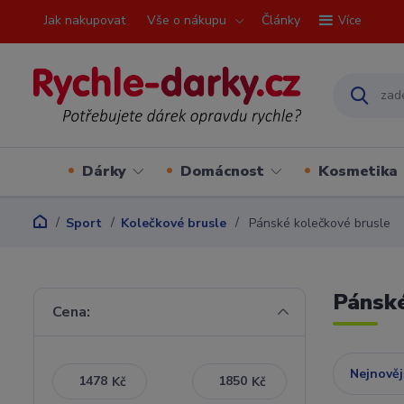
Jak nakupovat
Vše o nákupu
Články
Více
Dárky
Domácnost
Kosmetika
Sport
Kolečkové brusle
Pánské kolečkové brusle
Pánské
Cena:
Nejnověj
Kč
Kč