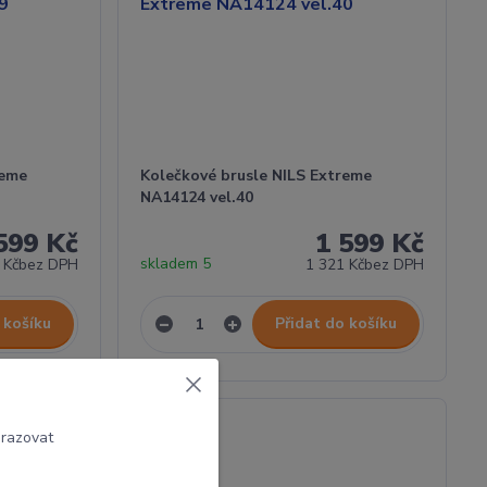
reme
Kolečkové brusle NILS Extreme
NA14124 vel.40
599 Kč
1 599 Kč
skladem 5
 Kč
bez DPH
1 321 Kč
bez DPH
 košíku
Přidat do košíku
brazovat