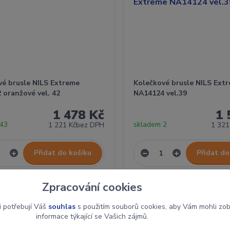
vé brusle NILS Extreme
Kolečkové brusle NILS Ext
 oranžové vel. 42
NA14124 vel.39
1 478 Kč
1 
 43
skladem 2
1 221 Kč
bez DPH
1 321
Přidat do košíku
Přidat do
Zpracování cookies
i potřebují Váš
souhlas
s použitím souborů cookies, aby Vám mohli zo
informace týkající se Vašich zájmů.