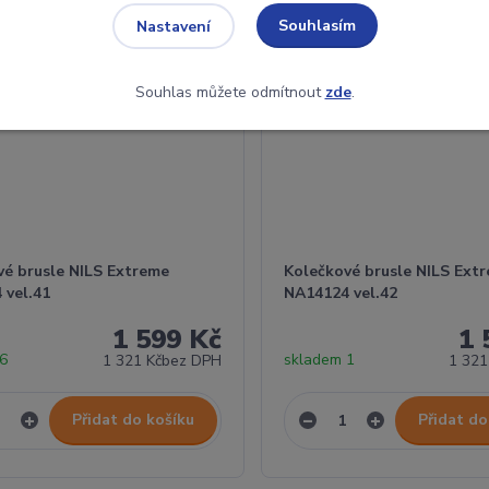
Souhlasím
Nastavení
Souhlas můžete odmítnout
zde
.
vé brusle NILS Extreme
Kolečkové brusle NILS Ext
 vel.41
NA14124 vel.42
1 599 Kč
1 
 6
skladem 1
1 321 Kč
bez DPH
1 321
Přidat do košíku
Přidat do