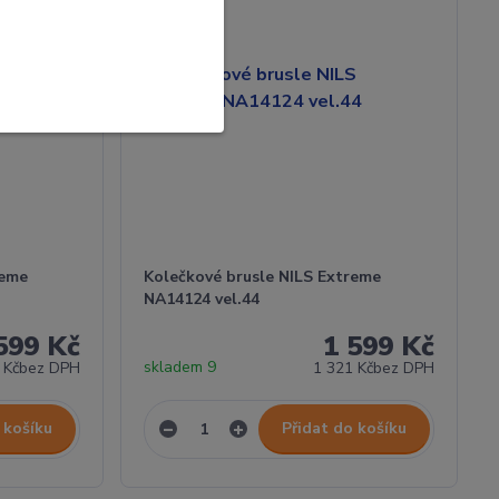
reme
Kolečkové brusle NILS Extreme
NA14124 vel.44
599 Kč
1 599 Kč
skladem 9
 Kč
bez DPH
1 321 Kč
bez DPH
 košíku
Přidat do košíku