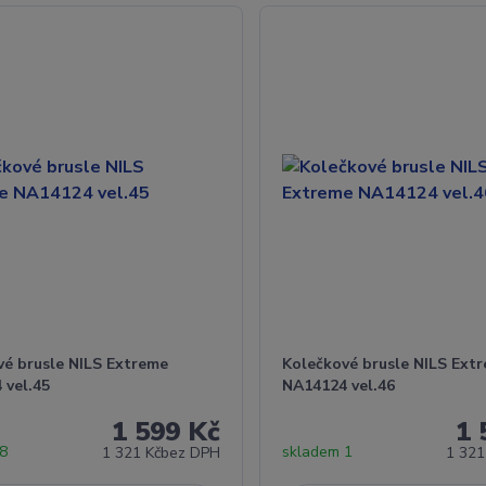
vé brusle NILS Extreme
Kolečkové brusle NILS Ext
 vel.45
NA14124 vel.46
1 599 Kč
1 
 8
skladem 1
1 321 Kč
bez DPH
1 321