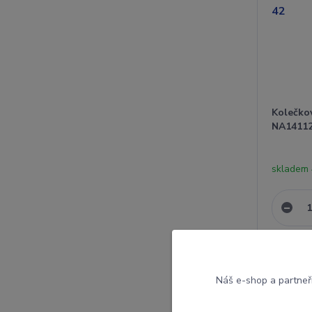
Kolečko
NA14112
skladem
Náš e-shop a partneř