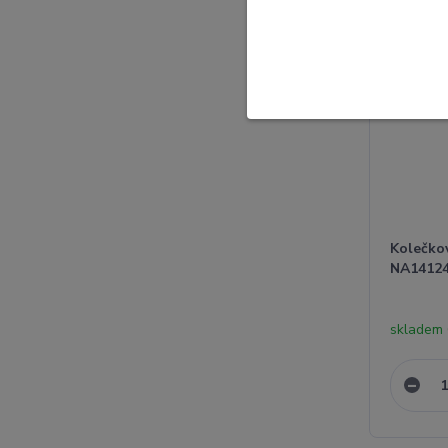
Kolečko
NA14124
skladem