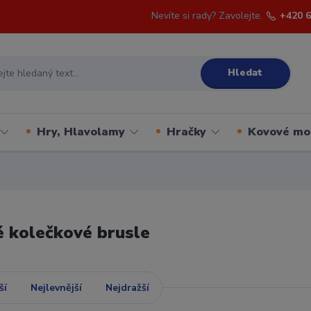
Nevíte si rady? Zavolejte.
+420 6
Hledat
Hry, Hlavolamy
Hračky
Kovové mo
 kolečkové brusle
ší
Nejlevnější
Nejdražší