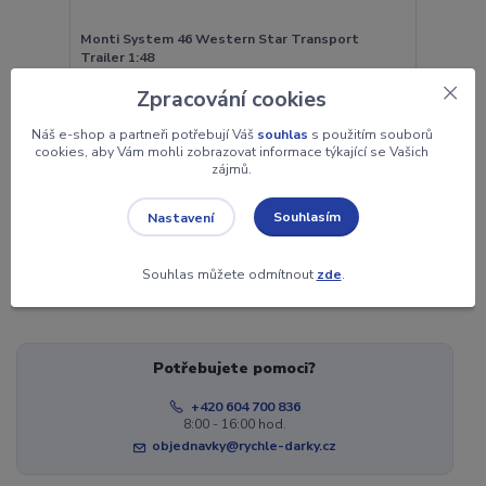
Monti System 46 Western Star Transport
Trailer 1:48
590 Kč
Zpracování cookies
skladem 1
488 Kč
bez DPH
Náš e-shop a partneři potřebují Váš
souhlas
s použitím souborů
cookies, aby Vám mohli zobrazovat informace týkající se Vašich
Přidat do košíku
zájmů.
Souhlasím
Nastavení
strana
z 1
Souhlas můžete odmítnout
zde
.
Potřebujete pomoci?
+420 604 700 836
8:00 - 16:00 hod.
objednavky@rychle-darky.cz